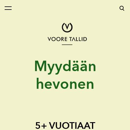
on lisätty ostoskoriin.
Katso ostoskoria
Myydään
hevonen
5+ VUOTIAAT