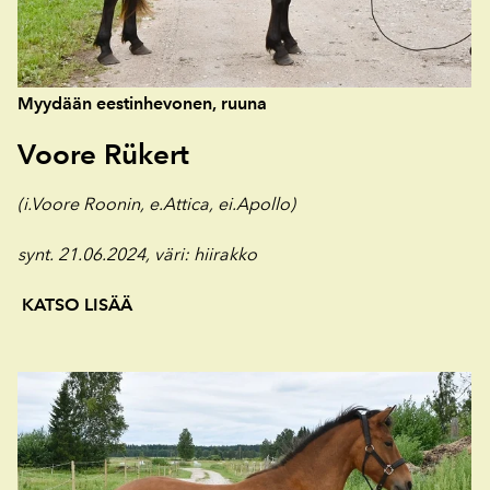
Myydään eestinhevonen, ruuna
Voore Rükert
(i.Voore Roonin, e.Attica, ei.Apollo)
synt. 21.06.2024, väri
: hiirakko
KATSO LISÄÄ