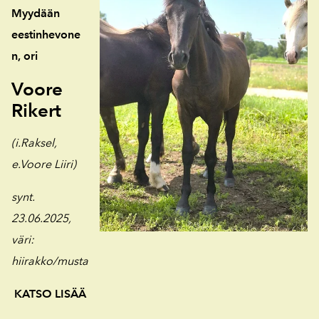
Myydään
eestinhevone
n, ori
Voore
Rikert
(i.Raksel,
e.Voore Liiri)
synt.
23.06.2025,
väri
:
hiirakko/musta
KATSO LISÄÄ