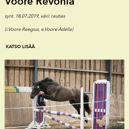
Voore Revonia
synt. 18.07.2019,
väri: rautias
(i.Voore Reegius, e.Voore Adella)
KATSO LISÄÄ