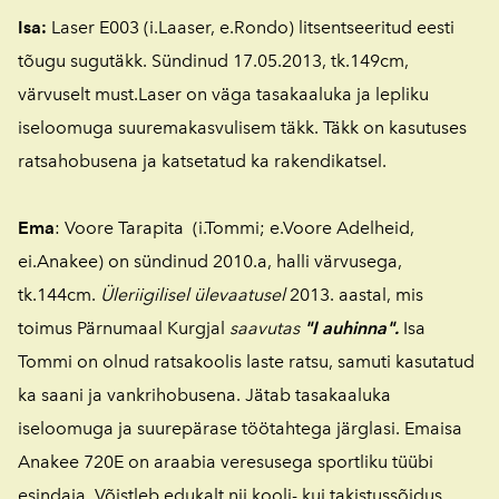
I
sa
:
Laser E003
(i.Laaser, e.Rondo)
litsentseeritud eesti
tõugu sugutäkk. Sündinud
17.05.2013, tk.149cm,
värvuselt must
.Laser on väga tasakaaluka ja lepliku
iseloomuga suuremakasvulisem täkk. Täkk on kasutuses
ratsahobusena ja katsetatud ka rakendikatsel.
Ema
:
Voore Tarapita
(i.Tommi; e.Voore Adelheid,
ei.Anakee) on sündinud 2010.a, halli värvusega,
tk.144cm.
Üleriigilisel ülevaatusel
2013. aastal, mis
toimus Pärnumaal Kurgjal
saavutas
"I auhinna"
.
Isa
Tommi on olnud ratsakoolis laste ratsu, samuti kasutatud
ka saani ja vankrihobusena. Jätab tasakaaluka
iseloomuga ja suurepärase töötahtega järglasi. Emaisa
Anakee 720E on araabia veresusega sportliku tüübi
esindaja. Võistleb edukalt nii kooli- kui takistussõidus.