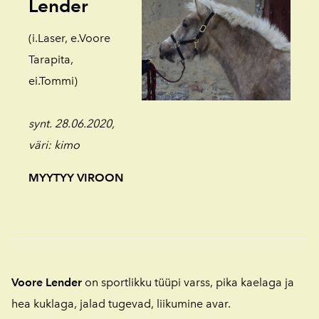
Lender
(i.Laser, e.Voore
Tarapita,
ei.Tommi)
synt. 28.06.2020,
väri: kimo
MYYTYY VIROON
Voore Lender
on sportlikku tüüpi varss, pika kaelaga ja
hea kuklaga, jalad tugevad, liikumine avar.