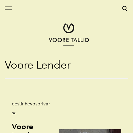
on lisätty ostoskoriin.
Katso ostoskoria
Voore Lender
eestinhevosorivar
sa
Voore