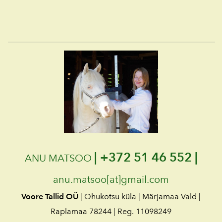
|
+372 51 46 552 |
ANU MATSOO
anu.matsoo[at]gmail.com
Voore Tallid OÜ
| Ohukotsu küla | Märjamaa Vald |
Raplamaa 78244 | Reg. 11098249