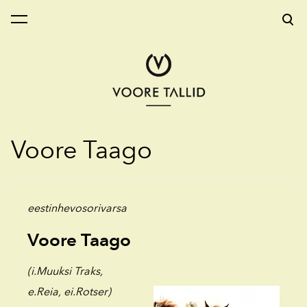
on lisätty ostoskoriin.
Katso ostoskoria
Voore Taago
eestinhevosorivarsa
Voore Taago
(i.Muuksi Traks,
e.Reia, ei.Rotser)