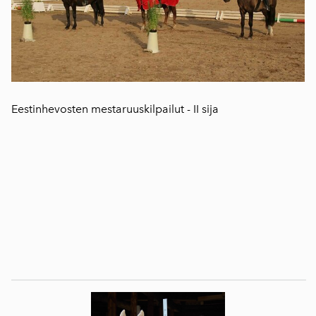
Eestinhevosten mestaruuskilpailut - II sija