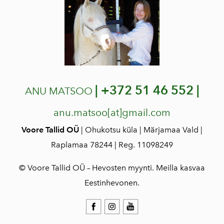
|
+372 51 46 552 |
ANU MATSOO
anu.matsoo[at]gmail.com
Voore Tallid OÜ
| Ohukotsu küla | Märjamaa Vald |
Raplamaa 78244 | Reg. 11098249
© Voore Tallid OÜ – Hevosten myynti. Meilla kasvaa
Eestinhevonen.