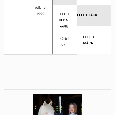
kollane
1990
EEE:
T
EEEI:
E TÄKK
ULDA 3
668E
EEEE:
E
kõrb 1
MÄRA
978