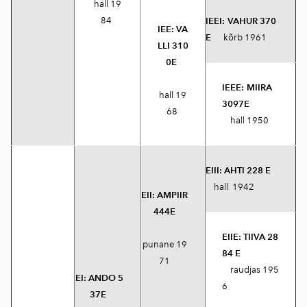
hall 19
84
IEEI:
VAHUR 370
IEE:
VA
E
kõrb 1961
LLI 310
0E
IEEE:
MIIRA
hall 19
3097E
68
hall 1950
EIII:
AHTI 228 E
hall 1942
EII:
AMPIIR
444E
EIIE:
TIIVA 28
punane 19
84 E
71
raudjas 195
EI:
ANDO 5
6
37E