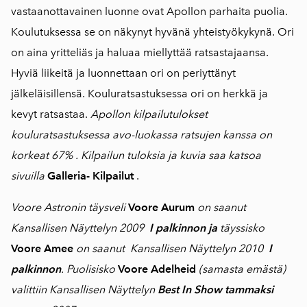
vastaanottavainen luonne ovat Apollon parhaita puolia.
Koulutuksessa se on näkynyt hyvänä yhteistyökykynä. Ori
on aina yritteliäs ja haluaa miellyttää ratsastajaansa.
Hyviä liikeitä ja luonnettaan ori on periyttänyt
jälkeläisillensä. Kouluratsastuksessa ori on herkkä ja
kevyt ratsastaa.
Apollon kilpailutulokset
kouluratsastuksessa avo-luokassa ratsujen kanssa on
korkeat 67% . Kilpailun tuloksia ja kuvia saa katsoa
sivuilla
Galleria- Kilpailut
.
Voore Astronin täysveli
Voore Aurum
on saanut
Kansallisen Näyttelyn 2009
I palkinnon ja
täyssisko
Voore Amee
on saanut Kansallisen Näyttelyn 2010
I
palkinnon
.
Puolisisko
Voore Adelheid
(samasta emästä)
valittiin Kansallisen Näyttelyn
Best In Show tammaksi