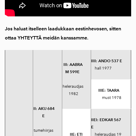
Jos haluat itselleen laadukkaan eestinhevosen, sitten
ottaa
YHTEYTTÄ
meidän kanssamme.
IIII:
ANDO 537 E
III:
AABRA
hall 1977
M 599E
heleraudjas
IIIE:
TAARA
1982
must 1978
II:
AKU 684
E
IIEI:
EDKAR 567
E
tumehiirjas
IIE:
ETI
heleraudjas 19