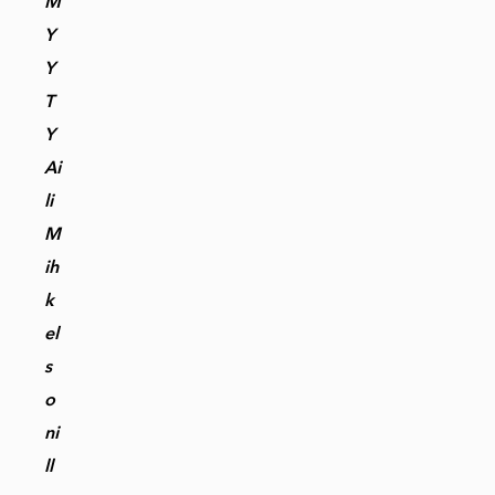
M
Y
Y
T
Y
Ai
li
M
ih
k
el
s
o
ni
ll