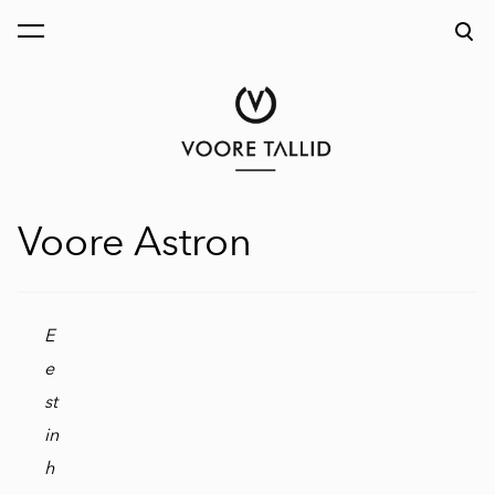
on lisätty ostoskoriin.
Katso ostoskoria
Voore Astron
E
e
st
in
h