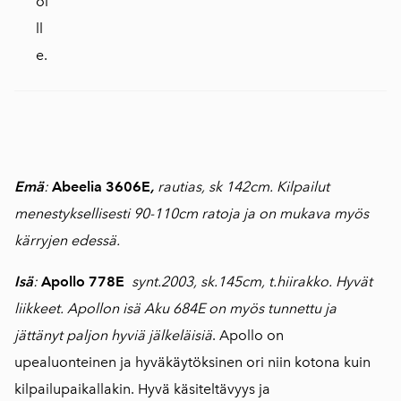
oi
ll
e.
Emä
:
Abeelia 3606E
,
rautias, sk 142cm. Kilpailut
menestyksellisesti 90-110cm ratoja ja on mukava myös
kärryjen edessä.
Isä
:
Apollo 778E
synt.2003, sk.145cm, t.hiirakko. Hyvät
liikkeet. Apollon isä Aku 684E on myös tunnettu ja
jättänyt paljon hyviä jälkeläisiä
. Apollo on
upealuonteinen ja hyväkäytöksinen ori niin kotona kuin
kilpailupaikallakin. Hyvä käsiteltävyys ja