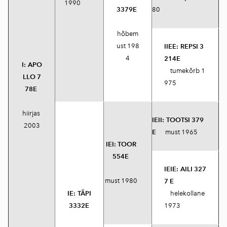
1990
3379E
80
hõbem
ust 198
IIEE:
REPSI 3
4
214E
I:
APO
tumekõrb 1
LLO 7
975
78E
hiirjas
IEII:
TOOTSI 379
2003
E
must 1965
IEI:
TOOR
554E
IEIE:
AILI 327
must 1980
7 E
IE:
TÄPI
helekollane
3332E
1973