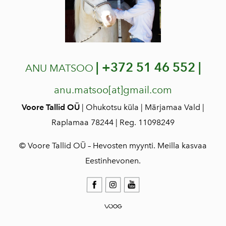
|
+372 51 46 552 |
ANU MATSOO
anu.matsoo[at]gmail.com
Voore Tallid OÜ
| Ohukotsu küla | Märjamaa Vald |
Raplamaa 78244 | Reg. 11098249
© Voore Tallid OÜ – Hevosten myynti. Meilla kasvaa
Eestinhevonen.