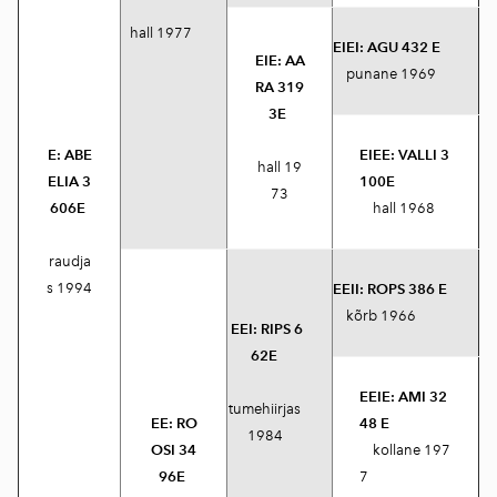
hall 1977
EIEI:
AGU 432 E
EIE:
AA
punane 1969
RA 319
3E
E:
ABE
EIEE:
VALLI 3
hall 19
ELIA 3
100E
73
606E
hall 1968
raudja
s 1994
EEII:
ROPS 386 E
kõrb 1966
EEI:
RIPS 6
62E
EEIE:
AMI 32
tumehiirjas
EE:
RO
48 E
1984
OSI 34
kollane 197
96E
7