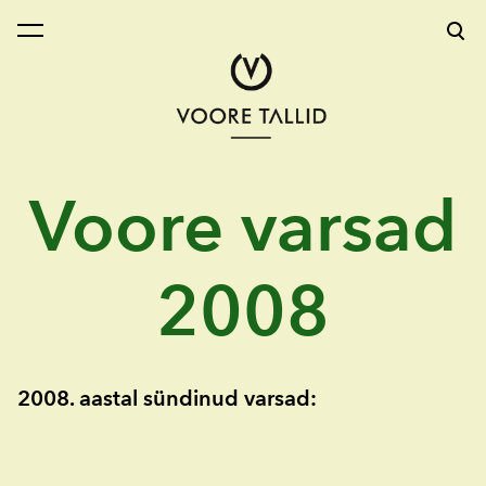
lisati ostukorvi.
Vaata ostukorvi
Voore varsad
2008
2008. aastal sündinud varsad: