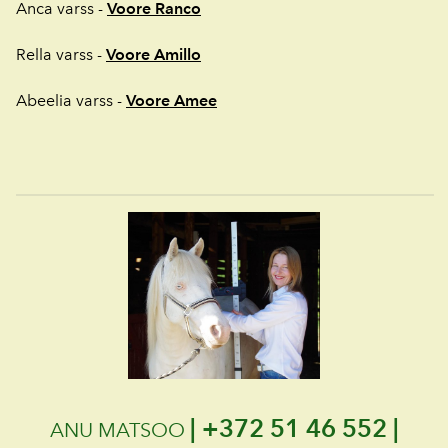
Anca varss -
Voore Ranco
Rella varss -
Voore Amillo
Abeelia varss -
Voore Amee
|
+372 51 46 552 |
ANU MATSOO