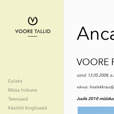
Anca
VOORE 
sünd. 13.05.2008, e
Esileht
vävus: linalakkraudj
Müüa hobune
Teenused
Juulis 2010 müüdud
Käsitöö kingitused