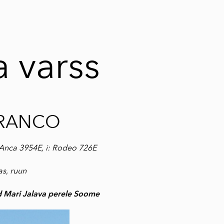
 varss
RANCO
.Anca 3954E, i: Rodeo 726E
as, ruun
 Mari Jalava perele Soome