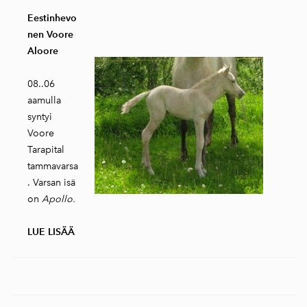
Eestinhevo
nen Voore
Aloore
08..06
aamulla
syntyi
Voore
Tarapital
tammavarsa
. Varsan isä
on
Apollo.
LUE LISÄÄ