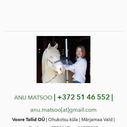
|
+372 51 46 552 |
ANU MATSOO
anu.matsoo[at]gmail.com
Voore Tallid OÜ
| Ohukotsu küla | Märjamaa Vald |