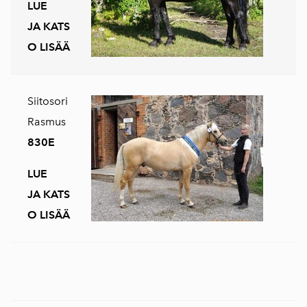
LUE
JA KATS
O LISÄÄ
Siitosori
Rasmus
830E
LUE
JA KATS
O LISÄÄ