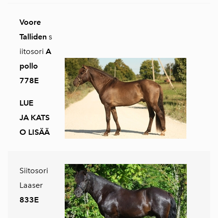
Voore
Talliden
s
iitosori
A
pollo
778E
LUE
JA KATS
O LISÄÄ
Siitosori
Laaser
833E