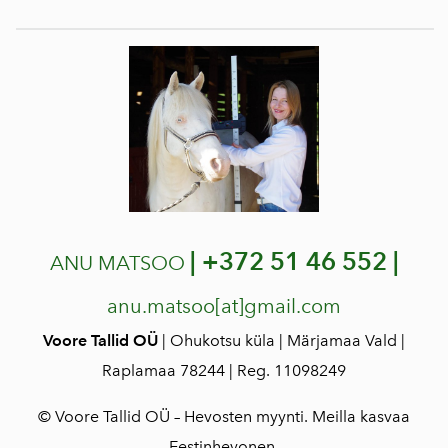
|
+372 51 46 552 |
ANU MATSOO
anu.matsoo[at]gmail.com
Voore Tallid OÜ
| Ohukotsu küla | Märjamaa Vald |
Raplamaa 78244 | Reg. 11098249
© Voore Tallid OÜ – Hevosten myynti. Meilla kasvaa
Eestinhevonen.