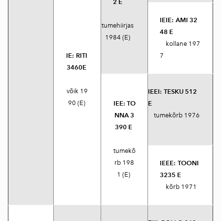
2 E
IEIE:
AMI 32
tumehiirjas
48 E
1984 (E)
kollane 197
IE:
RITI
7
3460E
võik 19
IEEI:
TESKU 512
90 (E)
IEE:
TO
E
NNA 3
tumekõrb 1976
390 E
tumekõ
rb 198
IEEE:
TOONI
1 (E)
3235 E
kõrb 1971