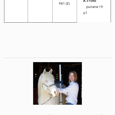
A 3106E
981 (E)
punane 19
67