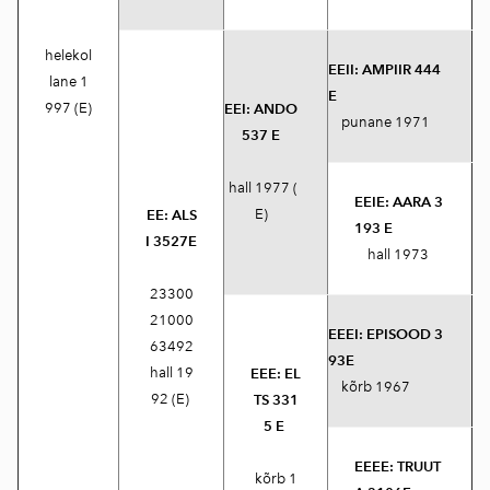
helekol
EEII:
AMPIIR 444
lane 1
E
997 (E)
EEI:
ANDO
punane 1971
537 E
hall 1977 (
EEIE:
AARA 3
E)
EE:
ALS
193 E
I 3527E
hall 1973
23300
21000
EEEI:
EPISOOD 3
63492
93E
hall 19
EEE:
EL
kõrb 1967
92 (E)
TS 331
5 E
EEEE:
TRUUT
kõrb 1