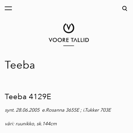
on lisätty ostoskoriin.
Katso ostoskoria
Teeba
Teeba 4129E
synt. 28.06.2005 e.Rosanna 3655E ; i.Tukker 703E
väri: ruunikko, sk.144cm