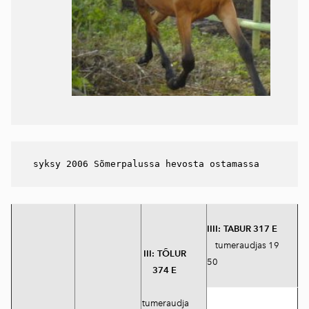
 syksy 2006 Sõmerpalussa hevosta ostamassa 
IIII:
TABUR 317 E
tumeraudjas 19
III:
TÕLUR
50
374 E
tumeraudja