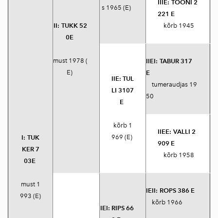
IIIE:
TOONI 2
s 1965 (E)
221 E
II:
TUKK 52
kõrb 1945
0E
must 1978 (
IIEI:
TABUR 317
E)
E
IIE:
TUL
tumeraudjas 19
LI 3107
50
E
kõrb 1
IIEE:
VALLI 2
969 (E)
I:
TUK
909 E
KER 7
kõrb 1958
03E
must 1
IEII:
ROPS 386 E
993 (E)
kõrb 1966
IEI:
RIPS 66