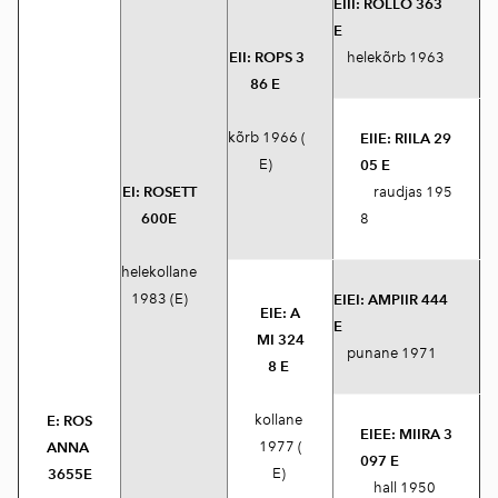
EIII:
ROLLO 363
E
EII:
ROPS 3
helekõrb 1963
86 E
kõrb 1966 (
EIIE:
RIILA 29
E)
05 E
EI:
ROSETT
raudjas 195
600E
8
helekollane
1983 (E)
EIEI:
AMPIIR 444
EIE:
A
E
MI 324
punane 1971
8 E
kollane
E:
ROS
EIEE:
MIIRA 3
1977 (
ANNA
097 E
E)
3655E
hall 1950