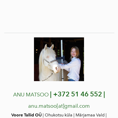
|
+372 51 46 552 |
ANU MATSOO
anu.matsoo[at]gmail.com
Voore Tallid OÜ
| Ohukotsu küla | Märjamaa Vald |