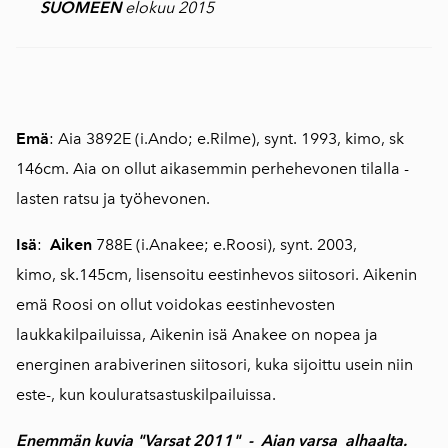
SUOMEEN
elokuu 2015
Emä
:
Aia
3892E (i.Ando; e.Rilme), synt. 1993, kimo, sk
146cm. Aia on ollut aikasemmin perhehevonen tilalla -
lasten ratsu ja työhevonen.
Isä
:
Aiken
788E (i.Anakee; e.Roosi), synt. 2003,
kimo, sk.145cm, lisensoitu eestinhevos siitosori. Aikenin
emä Roosi on ollut voidokas eestinhevosten
laukkakilpailuissa, Aikenin isä Anakee on nopea ja
energinen arabiverinen siitosori,
kuka
sijoittu usein niin
este-, kun kouluratsastuskilpailuissa.
Enemmän kuvia "Varsat 2011" -
Aian varsa
alhaalta.