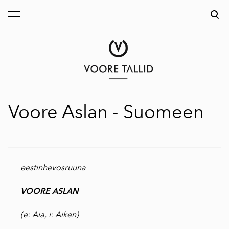
on lisätty ostoskoriin.
Katso ostoskoria
Voore Aslan - Suomeen
eestinhevosruuna
VOORE ASLAN
(e: Aia, i:
Aiken
)