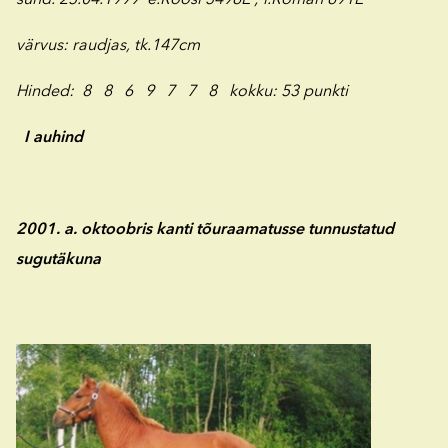
värvus: raudjas, tk.147cm
Hinded: 8 8 6 9 7 7 8 kokku: 53 punkti
I auhind
2001. a. oktoobris kanti tõuraamatusse tunnustatud
sugutäkuna