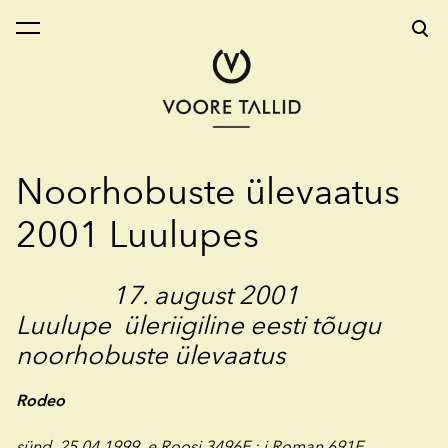
lisati ostukorvi.
Vaata ostukorvi
Noorhobuste ülevaatus
2001 Luulupes
17. august 2001
Luulupe
üleriigiline eesti tõugu
noorhobuste ülevaatus
Rodeo
sünd. 25.04.1999 e.Roosi 3496E ; i.Roman 691E