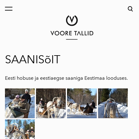
lisati ostukorvi.
Vaata ostukorvi
SAANISõIT
Eesti hobuse ja eestiaegse saaniga Eestimaa looduses.