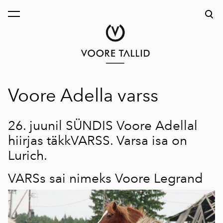
lisati ostukorvi.
Vaata ostukorvi
Voore Adella varss
26. juunil SÜNDIS
Voore Adellal
hiirjas täkkVARSS. Varsa isa on
Lurich
.
VARSs sai nimeks Voore Legrand