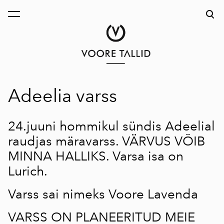
lisati ostukorvi.
Vaata ostukorvi
Adeelia varss
24.juuni hommikul sündis Adeelial
raudjas märavarss. VÄRVUS VÕIB
MINNA HALLIKS. Varsa isa on
Lurich
.
Varss sai nimeks Voore Lavenda
VARSS ON PLANEERITUD MEIE