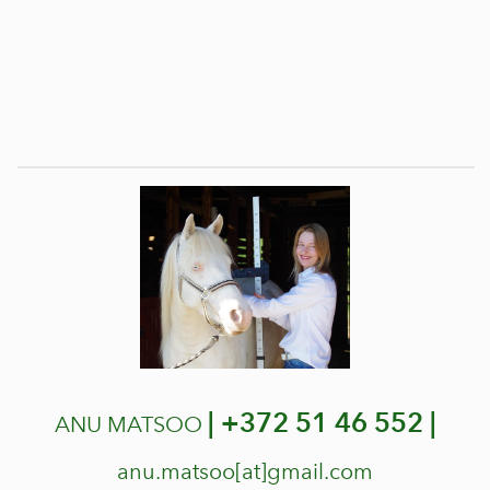
|
+372 51 46 552 |
ANU MATSOO
anu.matsoo[at]gmail.com