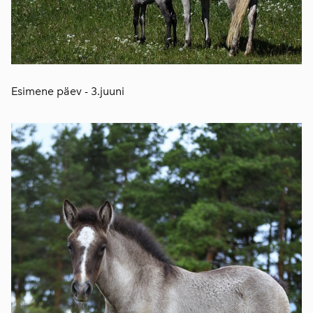
Esimene päev - 3.juuni