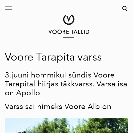
lisati ostukorvi.
Vaata ostukorvi
Voore Tarapita varss
3.juuni hommikul sündis Voore
Tarapital hiirjas täkkvarss. Varsa isa
on
Apollo
Varss sai nimeks Voore Albion