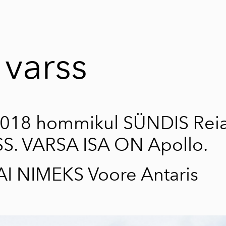
 varss
 2018 hommikul SÜNDIS Reia
SS. VARSA ISA ON
Apollo
.
I NIMEKS Voore Antaris