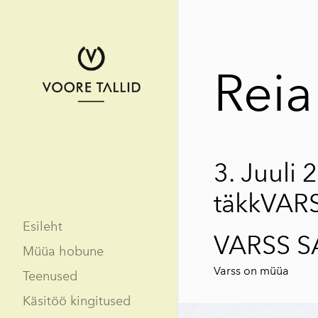
Reia
3. Juuli
täkkVAR
Esileht
VARSS SA
Müüa hobune
Varss on müüa
Teenused
Käsitöö kingitused