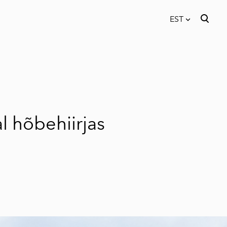
EST
lisati ostukorvi.
Vaata ostukorvi
EST
FIN
ENG
l hõbehiirjas