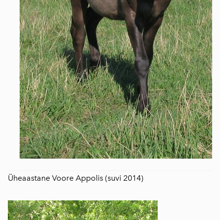
Üheaastane Voore Appolis (suvi 2014)