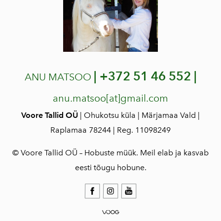
|
+372 51 46 552 |
ANU MATSOO
anu.matsoo[at]gmail.com
Voore Tallid OÜ
| Ohukotsu küla | Märjamaa Vald |
Raplamaa 78244 | Reg. 11098249
© Voore Tallid OÜ – Hobuste müük. Meil elab ja kasvab
eesti tõugu hobune.