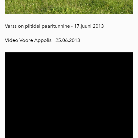
Varss on piltidel paaritunnine - 17.juuni 2013
Video Voore Appolis - 25.06.2013