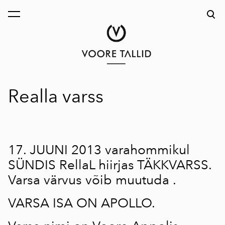
lisati ostukorvi.
Vaata ostukorvi
Realla varss
17. JUUNI 2013 varahommikul
SÜNDIS
RellaL
hiirjas TÄKKVARSS.
Varsa värvus võib muutuda .
VARSA ISA ON APOLLO.