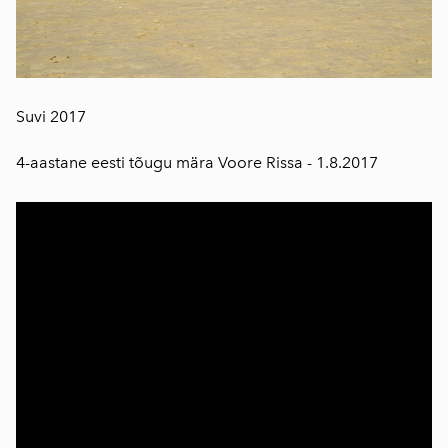
Suvi 2017
4-aastane eesti tõugu mära Voore Rissa - 1.8.2017