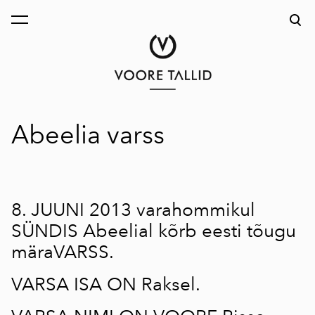
lisati ostukorvi.
Vaata ostukorvi
Abeelia varss
8. JUUNI 2013 varahommikul
SÜNDIS
Abeelial
kõrb eesti tõugu
märaVARSS.
VARSA ISA ON Raksel.