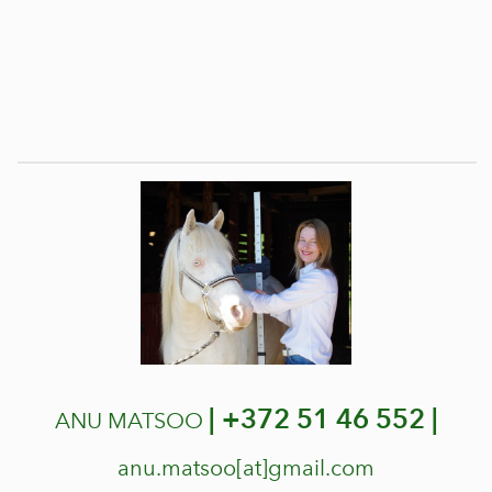
|
+372 51 46 552 |
ANU MATSOO
anu.matsoo[at]gmail.com