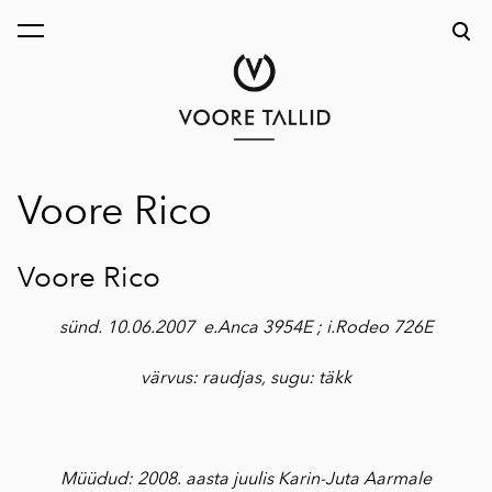
lisati ostukorvi.
Vaata ostukorvi
Voore Rico
Voore Rico
sünd. 10.06.2007 e.Anca 3954E ; i.Rodeo 726E
värvus: raudjas, sugu: täkk
Müüdud: 2008. aasta juulis Karin-Juta Aarmale