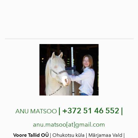
|
+372 51 46 552 |
ANU MATSOO
anu.matsoo[at]gmail.com
Voore Tallid OÜ
| Ohukotsu küla | Märjamaa Vald |