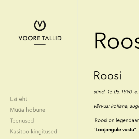
Roos
Roosi
sünd. 15.05.1990 e.T
Esileht
värvus: kollane, su
Müüa hobune
Teenused
Roosi on legendaarn
"Loojangule vastu".
Käsitöö kingitused