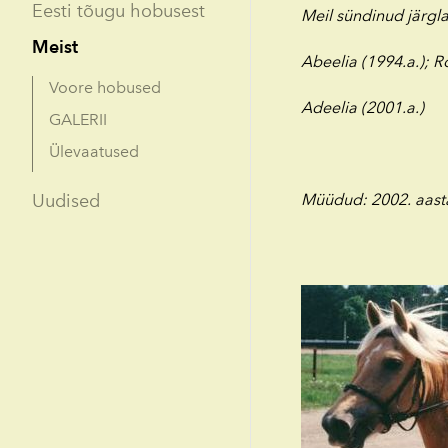
Eesti tõugu hobusest
Meil sündinud järgl
Meist
Abeelia (1994.a.); R
Voore hobused
Adeelia (2001.a.)
GALERII
Ülevaatused
Uudised
Müüdud: 2002. aast