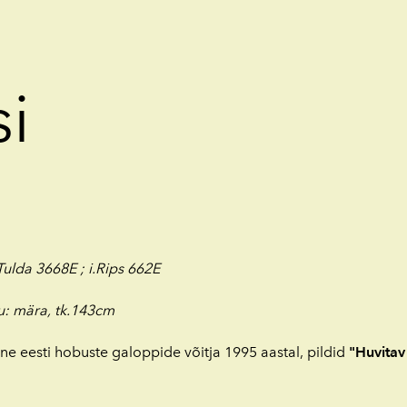
i
ulda 3668E ; i.Rips 662E
gu: mära, tk.143cm
e eesti hobuste galoppide võitja 1995 aastal, pildid
"Huvitav