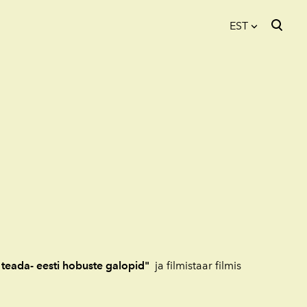
EST
lisati ostukorvi.
Vaata ostukorvi
EST
FIN
ENG
 teada- eesti hobuste galopid"
ja filmistaar filmis