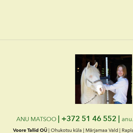
|
+372 51 46 552 |
ANU MATSOO
anu
Voore Tallid OÜ
| Ohukotsu küla | Märjamaa Vald | Rap