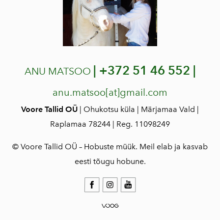
|
+372 51 46 552 |
ANU MATSOO
anu.matsoo[at]gmail.com
Voore Tallid OÜ
| Ohukotsu küla | Märjamaa Vald |
Raplamaa 78244 | Reg. 11098249
© Voore Tallid OÜ – Hobuste müük. Meil elab ja kasvab
eesti tõugu hobune.