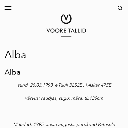
lisati ostukorvi.
Vaata ostukorvi
Alba
Alba
sünd. 26.03.1993 e.Tuuli 3252E ; i.Askar 475E
värvus: raudjas, sugu: mära, tk.139cm
Müüdud: 1995. aasta augustis perekond Patusele