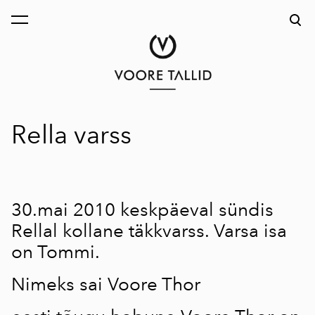
lisati ostukorvi.
Vaata ostukorvi
Rella varss
30.mai 2010 keskpäeval sündis
Rellal kollane täkkvarss. Varsa isa
on Tommi.
Nimeks sai Voore Thor