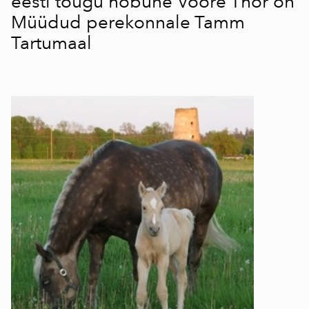
eesti tõugu hobune Voore Thor on
Müüdud perekonnale Tamm
Tartumaal