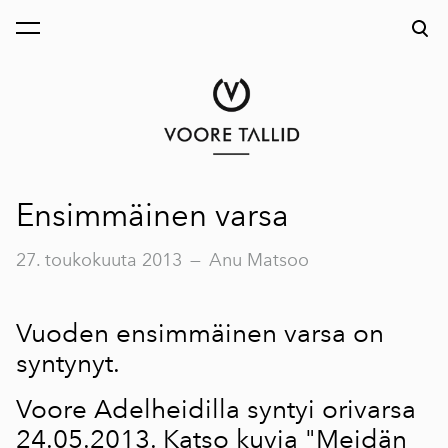
on lisätty ostoskoriin.
Katso ostoskoria
Ensimmäinen varsa
27. toukokuuta 2013
—
Anu Matsoo
Vuoden ensimmäinen varsa on
syntynyt.
Voore Adelheidilla syntyi orivarsa
24.05.2013. Katso kuvia
"Meidän