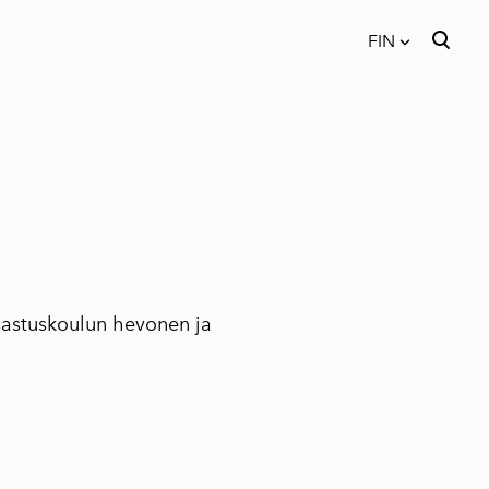
FIN
on lisätty ostoskoriin.
Katso ostoskoria
FIN
EST
ENG
tsastuskoulun hevonen ja