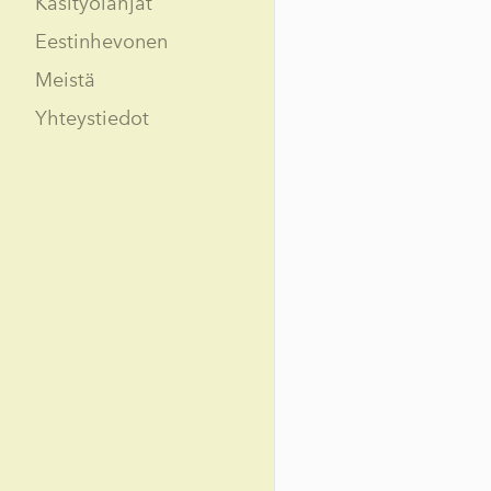
Käsityölahjat
Eestinhevonen
Meistä
Yhteystiedot