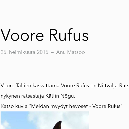
Voore Rufus
25. helmikuuta 2015
—
Anu Matsoo
Voore Tallien kasvattama Voore Rufus on Niitvälja Ra
nykynen ratsastaja Kätlin Nõgu.
Katso kuvia
"Meidän myydyt hevoset - Voore Rufus"