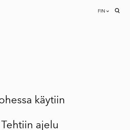
FIN
on lisätty ostoskoriin.
Katso ostoskoria
FIN
EST
ENG
ohessa käytiin
Tehtiin ajelu