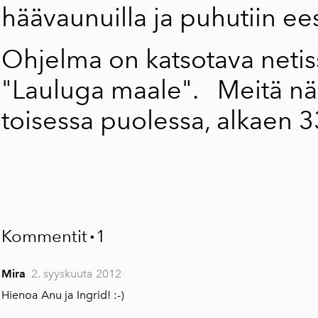
häävaunuilla ja puhutiin ee
Ohjelma on katsotava neti
"Lauluga maale".
Meitä näy
toisessa puolessa, alkaen 3
Kommentit
1
▪
Mira
2. syyskuuta 2012
Hienoa Anu ja Ingrid! :-)