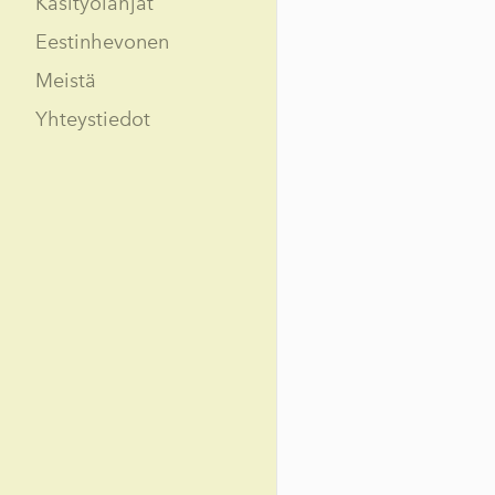
Käsityölahjat
Eestinhevonen
Meistä
Yhteystiedot