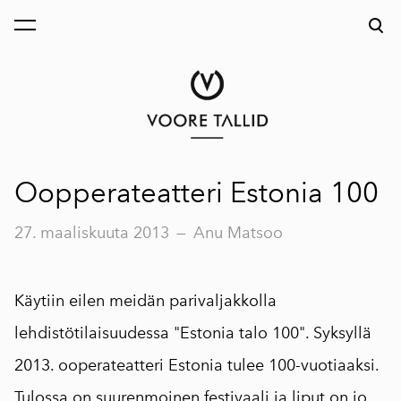
on lisätty ostoskoriin.
Katso ostoskoria
Oopperateatteri Estonia 100
27. maaliskuuta 2013
—
Anu Matsoo
Käytiin eilen meidän parivaljakkolla
lehdistötilaisuudessa "Estonia talo 100". Syksyllä
2013. ooperateatteri Estonia tulee 100-vuotiaaksi.
Tulossa on suurenmoinen festivaali ja liput on jo