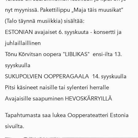
nyt myynissä. Pakettilippu „Maja täis muusikat“
(Talo täynnä musiikkia) sisältää:
ESTONIAN avajaiset 6. syyskuuta - konsertti ja
juhlaillaillinen
Tõnu Kõrvitsan oopera "LIBLIKAS" ensi-ilta 13.
syyskuulla
SUKUPOLVIEN OOPPERAGAALA 14. syyskuulla
Pitsi käsineet naisille tai sylenteri herralle
Avajaisille saapuminen HEVOSKÄRRYILLÄ
Tapahtumasta saa lukea
Oopperateatteri Estonia
sivuilta
.