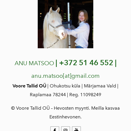
|
+372 51 46 552 |
ANU MATSOO
anu.matsoo[at]gmail.com
Voore Tallid OÜ
| Ohukotsu küla | Märjamaa Vald |
Raplamaa 78244 | Reg. 11098249
© Voore Tallid OÜ – Hevosten myynti. Meilla kasvaa
Eestinhevonen.