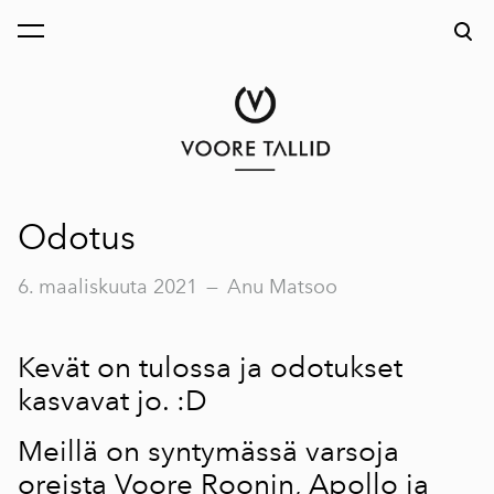
on lisätty ostoskoriin.
Katso ostoskoria
Odotus
6. maaliskuuta 2021
—
Anu Matsoo
Kevät on tulossa ja odotukset
kasvavat jo. :D
Meillä on syntymässä varsoja
oreista
Voore Roonin
,
Apollo
ja