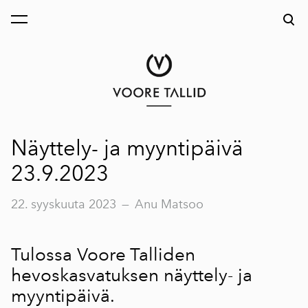
on lisätty ostoskoriin.
Katso ostoskoria
Näyttely- ja myyntipäivä
23.9.2023
22. syyskuuta 2023
—
Anu Matsoo
Tulossa Voore Talliden
hevoskasvatuksen näyttely- ja
myyntipäivä.