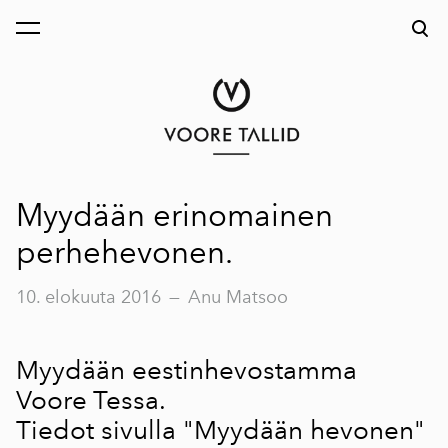
on lisätty ostoskoriin.
Katso ostoskoria
Myydään erinomainen
perhehevonen.
10. elokuuta 2016
—
Anu Matsoo
Myydään eestinhevostamma
Voore Tessa.
Tiedot sivulla
"Myydään hevonen"