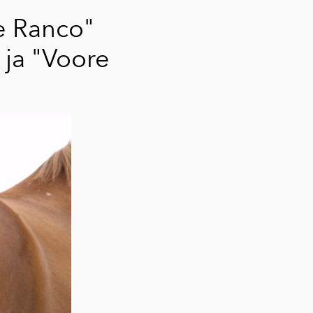
e Ranco"
 ja
"Voore