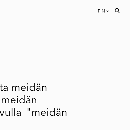
FIN
on lisätty ostoskoriin.
Katso ostoskoria
FIN
EST
ENG
ilta meidän
i meidän
ivulla
"meidän