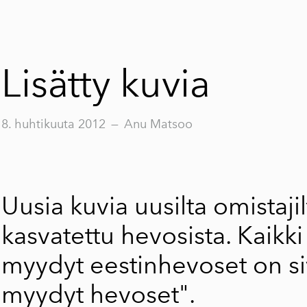
Lisätty kuvia
8. huhtikuuta 2012
—
Anu Matsoo
Uusia kuvia uusilta omistaj
kasvatettu hevosista. Kaikk
myydyt eestinhevoset on s
myydyt hevoset".