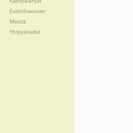
Käsityölahjat
Eestinhevonen
Meistä
Yhteystiedot