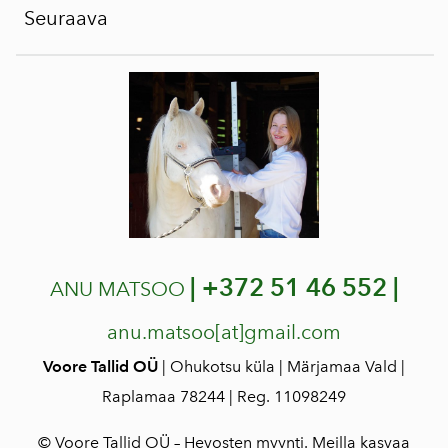
Seuraava
|
+372 51 46 552 |
ANU MATSOO
anu.matsoo[at]gmail.com
Voore Tallid OÜ
| Ohukotsu küla | Märjamaa Vald |
Raplamaa 78244 | Reg. 11098249
© Voore Tallid OÜ – Hevosten myynti. Meilla kasvaa