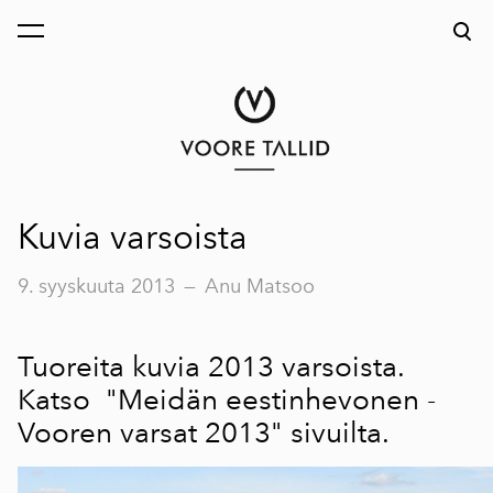
on lisätty ostoskoriin.
Katso ostoskoria
Kuvia varsoista
9. syyskuuta 2013
—
Anu Matsoo
Tuoreita kuvia 2013 varsoista.
Katso
"Meidän eestinhevonen -
Vooren varsat 2013"
sivuilta.