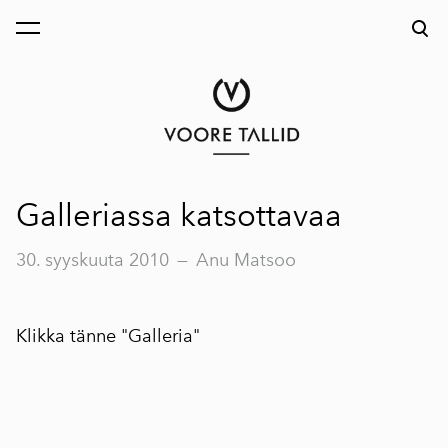
on lisätty ostoskoriin.
Katso ostoskoria
Galleriassa katsottavaa
30. syyskuuta 2010
—
Anu Matsoo
Klikka tänne "
Galleria
"