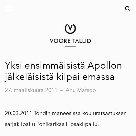
on lisätty ostoskoriin.
Katso ostoskoria
Yksi ensimmäisistä Apollon
jälkeläisistä kilpailemassa
27. maaliskuuta 2011
—
Anu Matsoo
20.03.2011 Tondin maneesissa kouluratsastuksen
sarjakilpailu Ponikarikas II osakilpailu.