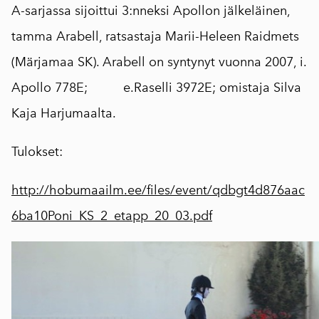
A-sarjassa sijoittui 3:nneksi Apollon jälkeläinen,
tamma Arabell, ratsastaja
Marii-Heleen Raidmets
(Märjamaa SK). Arabell on syntynyt vuonna 2007, i.
Apollo 778E;
e.Raselli 3972E; omistaja Silva
Kaja Harjumaalta.
Tulokset:
http://hobumaailm.ee/files/event/qdbgt4d876aac
6ba10Poni_KS_2_etapp_20_03.pdf