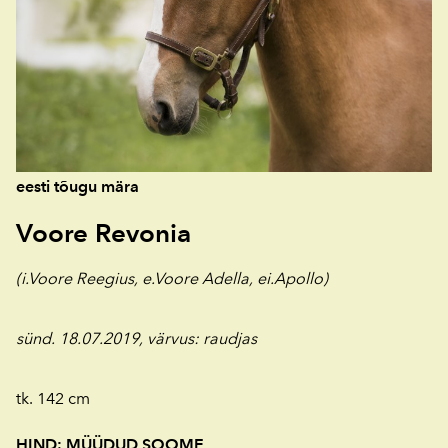
eesti tõugu mära
Voore Revonia
(i.Voore Reegius, e.Voore Adella, ei.Apollo)
sünd. 18.07.2019,
värvus: raudjas
tk. 142 cm
HIND: MÜÜDUD SOOME