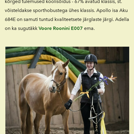
kõrged tulemused koolisõidus - 67% avatud klassis, st.
võisteldakse sporthobustega ühes klassis. Apollo isa Aku
684E on samuti tuntud kvaliteetsete järglaste järgi. Adella
on ka sugutäkk
Voore Roonini E007
ema.