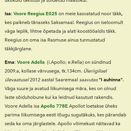
üksikuid takistusi ja sõidetud maastikul.
Isa
:
Voore Reegius E025
on meie kasvatatud noor täkk
,
kes paikneb tänaseks Saksamaal. Reegius on iseloomult
väga leplik, lihtne õpetada ja alati koostööaldis täkk.
Reegius on oma isa Rasmuse ainus tunnustatud
täkkjärglane.
Ema
:
Voore
Adella
(i.Apollo; e.Rella) on sündinud
2009.a, kollase värvusega, tk.134cm.
Üleriigilisel
ülevaatusel
2012 aastal Saaremaal
saavutas
"I auhinna"
.
Väga suure ja avatud liikumisega mära, kes on olnud
laste sõiduhobune kui ka leidnud kasutust rakendis.
Voore Adella isa
Apollo 778E
Apollot loetakse üheks
parima liikumisega eesti tõugu sugutäkuks, kes pärandab
seda ka oma järglastele. Apollo võimekust näitavad ka