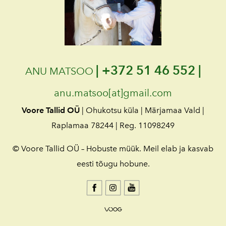
|
+372 51 46 552 |
ANU MATSOO
anu.matsoo[at]gmail.com
Voore Tallid OÜ
| Ohukotsu küla | Märjamaa Vald |
Raplamaa 78244 | Reg. 11098249
© Voore Tallid OÜ – Hobuste müük. Meil elab ja kasvab
eesti tõugu hobune.