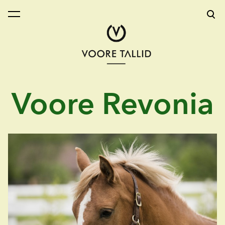
lisati ostukorvi.
Vaata ostukorvi
Voore Revonia