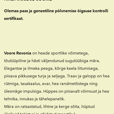
Olemas pass ja geneetiline põlvnemise õigsuse kontrolli
sertifikaat.
Voore Revonia
on heade sportlike võimetega,
tõutüüpiline ja hästi väljendunud sugutüübiga mära.
Elegantse ja ilmeka peaga, kõrge kaela liitumisega,
piisava pikkusega turja ja seljaga. Traav ja galopp on hea
rütmiga, tasakaalus, avar, hea randmetõstega ning
ülesmäge impulsiga. Hüppes on piisavalt võimsust ja hea
tehnika, innukas ja tähelepanelik.
Mära on ratsastatud, lihtne ja kerge sõita, hüptud