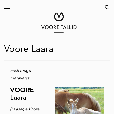
lisati ostukorvi.
Vaata ostukorvi
Voore Laara
eesti tõugu
märavarss
VOORE
Laara
(i.Laser, e.Voore