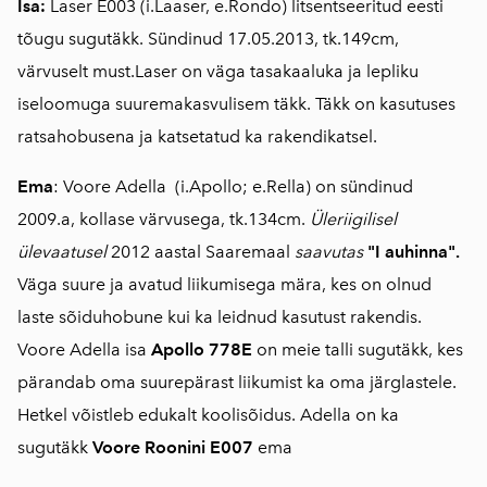
I
sa
:
Laser E003
(i.Laaser, e.Rondo)
litsentseeritud eesti
tõugu sugutäkk. Sündinud
17.05.2013, tk.149cm,
värvuselt must
.Laser on väga tasakaaluka ja lepliku
iseloomuga suuremakasvulisem täkk. Täkk on kasutuses
ratsahobusena ja katsetatud ka rakendikatsel.
Ema
:
Voore Adella
(i.Apollo; e.Rella) on sündinud
2009.a, kollase värvusega, tk.134cm.
Üleriigilisel
ülevaatusel
2012 aastal Saaremaal
saavutas
"I auhinna"
.
Väga suure ja avatud liikumisega mära, kes on olnud
laste sõiduhobune kui ka leidnud kasutust rakendis.
Voore Adella isa
Apollo 778E
on meie talli sugutäkk, kes
pärandab oma suurepärast liikumist ka oma järglastele.
Hetkel võistleb edukalt koolisõidus. Adella on ka
sugutäkk
Voore Roonini E007
ema