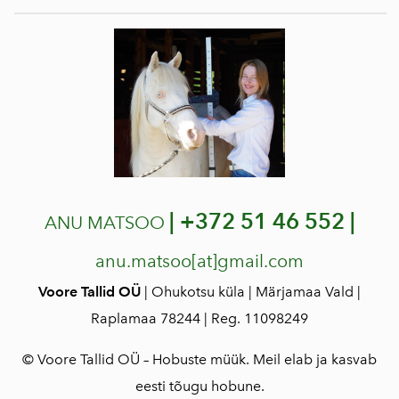
|
+372 51 46 552 |
ANU MATSOO
anu.matsoo[at]gmail.com
Voore Tallid OÜ
| Ohukotsu küla | Märjamaa Vald |
Raplamaa 78244 | Reg. 11098249
© Voore Tallid OÜ – Hobuste müük. Meil elab ja kasvab
eesti tõugu hobune.