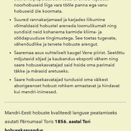
noorhobuseid liiga vara tööle panna ega vanu
hobuseid üle koormata.
Suured rannakarjamaad ja karjades liikumine
võimaldasid hobustel areneda loomulikumalt ning
sundisid neid kohanema karmide kliima- ja
söödapuuduse tingimustega. See toetas tugevate,
vähenõudlike ja tervete hobuste arengut.
Saaremaa asus suhteliselt kaugel Vene piirist. Seetõttu
mõjutasid sõjad ja kaubandus eksporti vähem ning
saare hobusekasvatajad said hoida oma parimaid
täkke ja märasid aretuseks.
Saare hobusekasvatajad tundusid oma väikest
aborigeenset hobust rohkem armastavat ja hindavat
kui mandri-inimesed.
Mandri-Eesti hobuste kvaliteedi languse peatamiseks
asutati Pärnumaal Toris
1856. aastal Tori
hobusekasvandus.