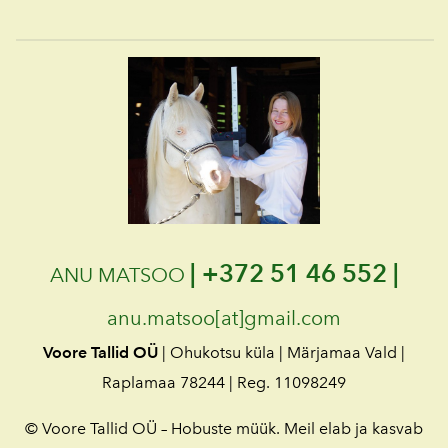
|
+372 51 46 552 |
ANU MATSOO
anu.matsoo[at]gmail.com
Voore Tallid OÜ
| Ohukotsu küla | Märjamaa Vald |
Raplamaa 78244 | Reg. 11098249
© Voore Tallid OÜ – Hobuste müük. Meil elab ja kasvab