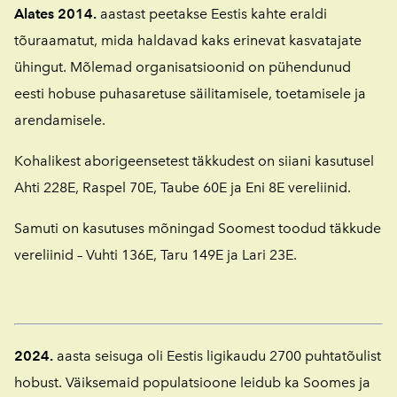
Alates 2014.
aastast peetakse Eestis kahte eraldi
tõuraamatut, mida haldavad kaks erinevat kasvatajate
ühingut. Mõlemad organisatsioonid on pühendunud
eesti hobuse puhasaretuse säilitamisele, toetamisele ja
arendamisele.
Kohalikest aborigeensetest täkkudest on siiani kasutusel
Ahti 228E, Raspel 70E, Taube 60E ja Eni 8E vereliinid.
Samuti on kasutuses mõningad Soomest toodud täkkude
vereliinid – Vuhti 136E, Taru 149E ja Lari 23E.
2024.
aasta seisuga oli Eestis ligikaudu 2700 puhtatõulist
hobust. Väiksemaid populatsioone leidub ka Soomes ja