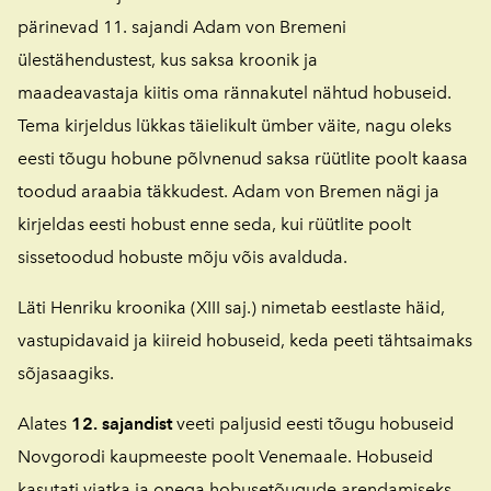
pärinevad 11. sajandi Adam von Bremeni
ülestähendustest, kus saksa kroonik ja
maadeavastaja kiitis oma rännakutel nähtud hobuseid.
Tema kirjeldus lükkas täielikult ümber väite, nagu oleks
eesti tõugu hobune põlvnenud saksa rüütlite poolt kaasa
toodud araabia täkkudest. Adam von Bremen nägi ja
kirjeldas eesti hobust enne seda, kui rüütlite poolt
sissetoodud hobuste mõju võis avalduda.
Läti Henriku kroonika (XIII saj.) nimetab eestlaste häid,
vastupidavaid ja kiireid hobuseid, keda peeti tähtsaimaks
sõjasaagiks.
Alates
12. sajandist
veeti paljusid eesti tõugu hobuseid
Novgorodi kaupmeeste poolt Venemaale. Hobuseid
kasutati vjatka ja onega hobusetõugude arendamiseks.