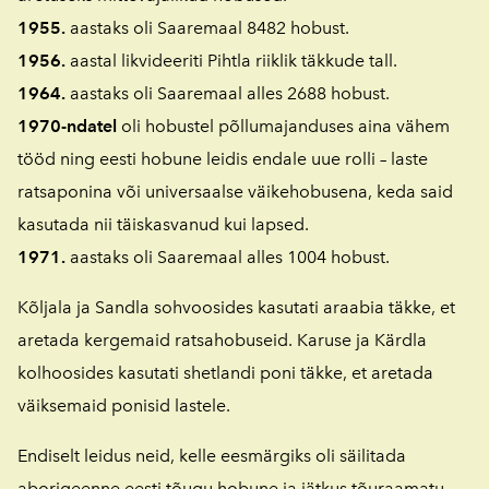
1955.
aastaks oli Saaremaal 8482 hobust.
1956.
aastal likvideeriti Pihtla riiklik täkkude tall.
1964.
aastaks oli Saaremaal alles 2688 hobust.
1970-ndatel
oli hobustel põllumajanduses aina vähem
tööd ning eesti hobune leidis endale uue rolli – laste
ratsaponina või universaalse väikehobusena, keda said
kasutada nii täiskasvanud kui lapsed.
1971.
aastaks oli Saaremaal alles 1004 hobust.
Kõljala ja Sandla sohvoosides kasutati araabia täkke, et
aretada kergemaid ratsahobuseid.
Karuse ja Kärdla
kolhoosides kasutati shetlandi poni täkke, et aretada
väiksemaid ponisid lastele.
Endiselt leidus neid, kelle eesmärgiks oli säilitada
aborigeenne eesti tõugu hobune ja jätkus tõuraamatu