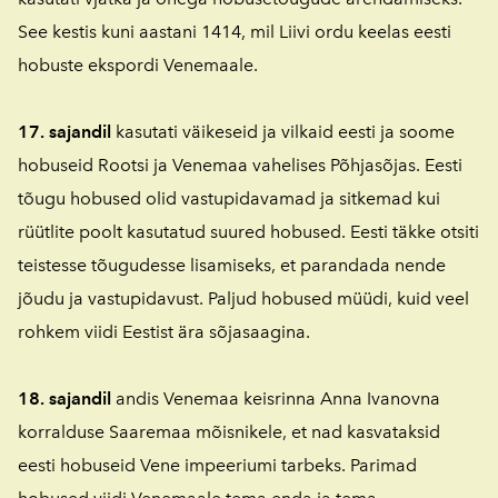
See kestis kuni aastani 1414, mil Liivi ordu keelas eesti
hobuste ekspordi Venemaale.
17. sajandil
kasutati väikeseid ja vilkaid eesti ja soome
hobuseid Rootsi ja Venemaa vahelises Põhjasõjas. Eesti
tõugu hobused olid vastupidavamad ja sitkemad kui
rüütlite poolt kasutatud suured hobused. Eesti täkke otsiti
teistesse tõugudesse lisamiseks, et parandada nende
jõudu ja vastupidavust. Paljud hobused müüdi, kuid veel
rohkem viidi Eestist ära sõjasaagina.
18. sajandil
andis Venemaa keisrinna Anna Ivanovna
korralduse Saaremaa mõisnikele, et nad kasvataksid
eesti hobuseid Vene impeeriumi tarbeks. Parimad