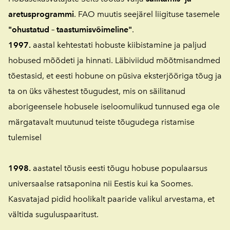
aretusprogrammi
. FAO muutis seejärel liigituse tasemele
"ohustatud – taastumisvõimeline"
.
1997.
aastal kehtestati hobuste kiibistamine ja paljud
hobused mõõdeti ja hinnati. Läbiviidud mõõtmisandmed
tõestasid, et eesti hobune on püsiva eksterjööriga tõug ja
ta on üks vähestest tõugudest, mis on säilitanud
aborigeensele hobusele iseloomulikud tunnused ega ole
märgatavalt muutunud teiste tõugudega ristamise
tulemisel
1998.
aastatel tõusis eesti tõugu hobuse populaarsus
universaalse ratsaponina nii Eestis kui ka Soomes.
Kasvatajad pidid hoolikalt paaride valikul arvestama, et
vältida suguluspaaritust.