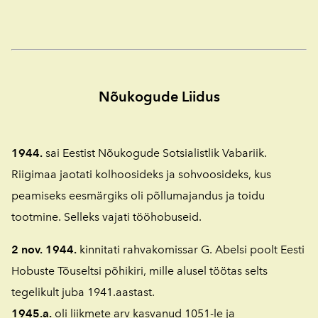
Nõukogude Liidus
1944.
sai Eestist Nõukogude Sotsialistlik Vabariik.
Riigimaa jaotati kolhoosideks ja sohvoosideks, kus
peamiseks eesmärgiks oli põllumajandus ja toidu
tootmine. Selleks vajati tööhobuseid.
2 nov. 1944.
kinnitati rahvakomissar G. Abelsi poolt Eesti
Hobuste Tõuseltsi põhikiri, mille alusel töötas selts
tegelikult juba 1941.aastast.
1945.a.
oli liikmete arv kasvanud 1051-le ja