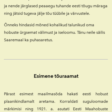
ja nende järglased peaaegu tuhande eesti tõugu märaga
ning jätsid tugeva jälje tõu tüübile ja värvustele.
Õnneks hindasid mõned kohalikud talunikud oma
hobuste ürgsemat välimust ja iseloomu.
Tänu neile säilis
Saaremaal ka puhasaretus.
Esimene tõuraamat
Pärast esimest maailmasõda hakati eesti hobust
plaanikindlamalt aretama. Korraldati suguloomade
märkimisi ning 1921. a. asutati Eesti Maahobuste