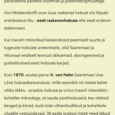
parandama parema söötmise ja pidamistingimustega.
Von Middendorffi soov luua raskemat hobust viis lõpuks
eraldiseisva tõu –
eesti raskeveohobuse
ehk eesti ardenni
tekkimiseni.
Kui mandri mõisnikud keskendusid peamiselt suurte ja
tugevate hobuste aretamisele, olid Saaremaal ja
Hiiumaal endiselt levinud väiksemad, aborigeensed ja
puhtatõulised eesti hobuste karjad.
Kuni
1870.
asutas parun
K. von Hahn
Saaremaal Uue-
Lõve hobusekasvanduse, mille eesmärk oli ristata kahte
võiku täkku – araabia hobuse ja orlovi traavli ristandeid –
kohalike märadega, et saada postihobuseid, kes oleksid
kerged ja kiired, kuid siiski vähenõudlikud ja kohalikele
oludele vastupidavad. 38 aasta jooksul ristati need täkud