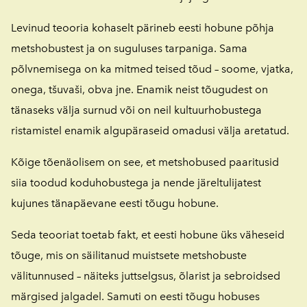
Levinud teooria kohaselt pärineb eesti hobune põhja
metshobustest ja on suguluses tarpaniga. Sama
põlvnemisega on ka mitmed teised tõud – soome, vjatka,
onega, tšuvaši, obva jne. Enamik neist tõugudest on
tänaseks välja surnud või on neil kultuurhobustega
ristamistel enamik algupäraseid omadusi välja aretatud.
Kõige tõenäolisem on see, et metshobused paaritusid
siia toodud koduhobustega ja nende järeltulijatest
kujunes tänapäevane eesti tõugu hobune.
Seda teooriat toetab fakt, et eesti hobune üks väheseid
tõuge, mis on säilitanud muistsete metshobuste
välitunnused – näiteks juttselgsus, õlarist ja sebroidsed
märgised jalgadel. Samuti on eesti tõugu hobuses