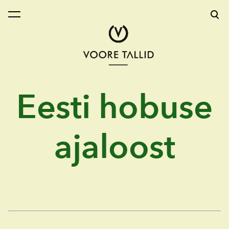
lisati ostukorvi.
Vaata ostukorvi
Eesti hobuse
ajaloost