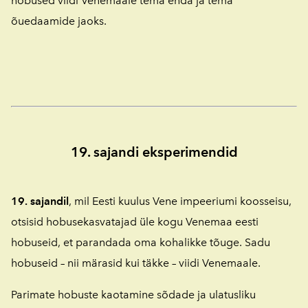
hobused viidi Venemaale tema enda ja tema
õuedaamide jaoks.
19. sajandi eksperimendid
19. sajandil
, mil Eesti kuulus Vene impeeriumi koosseisu,
otsisid hobusekasvatajad üle kogu Venemaa eesti
hobuseid, et parandada oma kohalikke tõuge. Sadu
hobuseid – nii märasid kui täkke – viidi Venemaale.
Parimate hobuste kaotamine sõdade ja ulatusliku