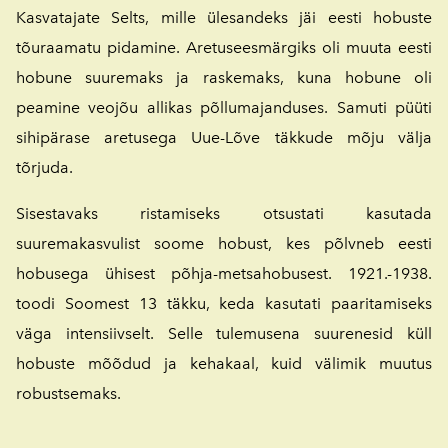
Kasvatajate Selts, mille ülesandeks jäi eesti hobuste
tõuraamatu pidamine. Aretuseesmärgiks oli muuta eesti
hobune suuremaks ja raskemaks, kuna hobune oli
peamine veojõu allikas põllumajanduses. Samuti püüti
sihipärase aretusega Uue-Lõve täkkude mõju välja
tõrjuda.
Sisestavaks ristamiseks otsustati kasutada
suuremakasvulist soome hobust, kes põlvneb eesti
hobusega ühisest põhja-metsahobusest. 1921.-1938.
toodi Soomest 13 täkku, keda kasutati paaritamiseks
väga intensiivselt. Selle tulemusena suurenesid küll
hobuste mõõdud ja kehakaal, kuid välimik muutus
robustsemaks.