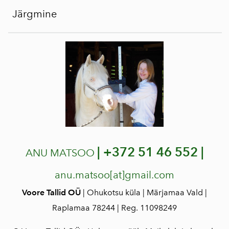
Järgmine
|
+372 51 46 552 |
ANU MATSOO
anu.matsoo[at]gmail.com
Voore Tallid OÜ
| Ohukotsu küla | Märjamaa Vald |
Raplamaa 78244 | Reg. 11098249