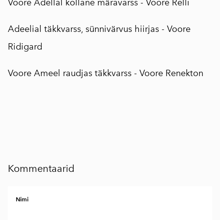
Voore Adellal kollane märavarss -
Voore Relli
Adeelial täkkvarss, sünnivärvus hiirjas -
Voore
Ridigard
Voore Ameel raudjas täkkvarss -
Voore Renekton
Kommentaarid
Nimi