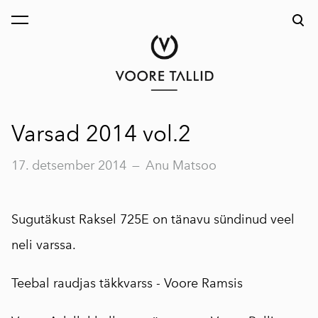
lisati ostukorvi.
Vaata ostukorvi
Varsad 2014 vol.2
17. detsember 2014
—
Anu Matsoo
Sugutäkust Raksel 725E on tänavu sündinud veel
neli varssa.
Teebal raudjas täkkvarss -
Voore Ramsis