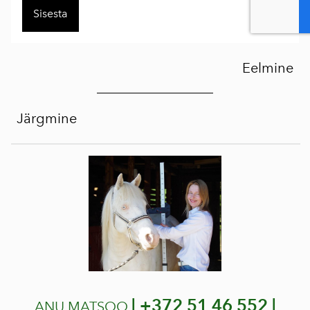
Eelmine
Järgmine
|
+372 51 46 552 |
ANU MATSOO