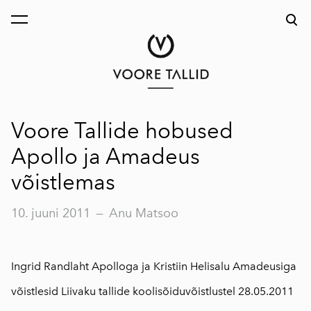
lisati ostukorvi.
Vaata ostukorvi
Voore Tallide hobused
Apollo ja Amadeus
võistlemas
10. juuni 2011
—
Anu Matsoo
Ingrid Randlaht Apolloga ja Kristiin Helisalu Amadeusiga
võistlesid Liivaku tallide koolisõiduvõistlustel 28.05.2011