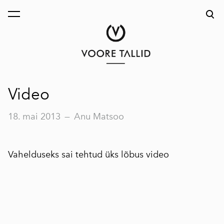
lisati ostukorvi.
Vaata ostukorvi
Video
18. mai 2013
—
Anu Matsoo
Vahelduseks sai tehtud üks lõbus video