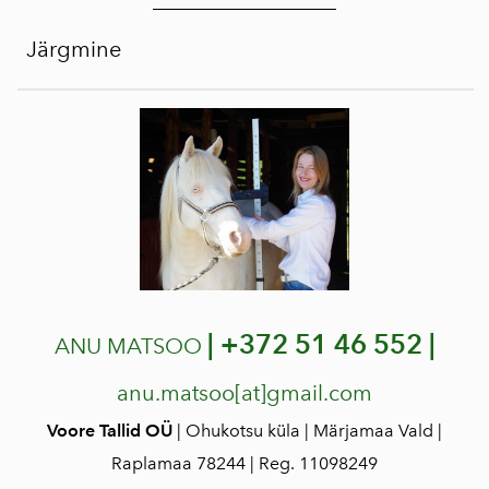
Järgmine
|
+372 51 46 552 |
ANU MATSOO
anu.matsoo[at]gmail.com
Voore Tallid OÜ
| Ohukotsu küla | Märjamaa Vald |
Raplamaa 78244 | Reg. 11098249