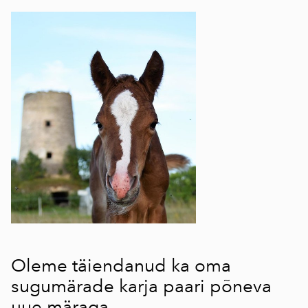
Oleme täiendanud ka oma
sugumärade karja paari põneva
uue märaga.