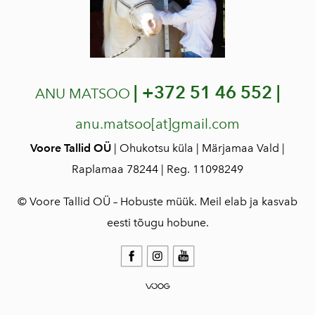
|
+372 51 46 552 |
ANU MATSOO
anu.matsoo[at]gmail.com
Voore Tallid OÜ
| Ohukotsu küla | Märjamaa Vald |
Raplamaa 78244 | Reg. 11098249
© Voore Tallid OÜ – Hobuste müük. Meil elab ja kasvab
eesti tõugu hobune.