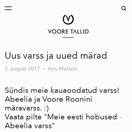
lisati ostukorvi.
Vaata ostukorvi
Uus varss ja uued märad
2. august 2017
—
Anu Matsoo
Sündis meie kauaoodatud varss!
Abeelia ja Voore Roonini
märavarss. :)
Vaata pilte
"Meie eesti hobused -
Abeelia varss"