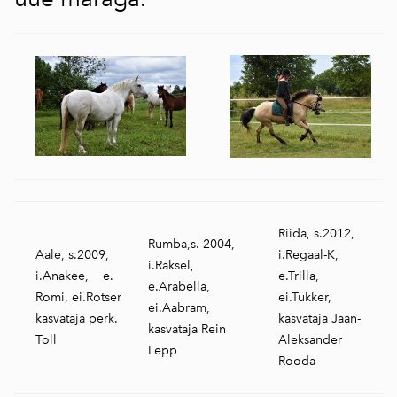
Riida, s.2012,
Rumba,s. 2004,
Aale, s.2009,
i.Regaal-K,
i.Raksel,
i.Anakee, e.
e.Trilla,
e.Arabella,
Romi, ei.Rotser
ei.Tukker,
ei.Aabram,
kasvataja perk.
kasvataja Jaan-
kasvataja Rein
Toll
Aleksander
Lepp
Rooda