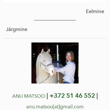
Eelmine
Järgmine
|
+372 51 46 552 |
ANU MATSOO
anu.matsoo[at]gmail.com