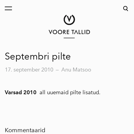
lisati ostukorvi.
Vaata ostukorvi
Septembri pilte
17. september 2010
—
Anu Matsoo
Varsad 2010
all uuemaid pilte lisatud.
Kommentaarid