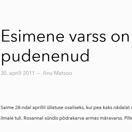
Esimene varss on
pudenenud
30. aprill 2011
—
Anu Matsoo
Saime 28-ndal aprillil üllatuse osaliseks, kui pea kaks nädala
ilmale tuli. Rosannal sündis põdrakarva armas märavarss. Pilt