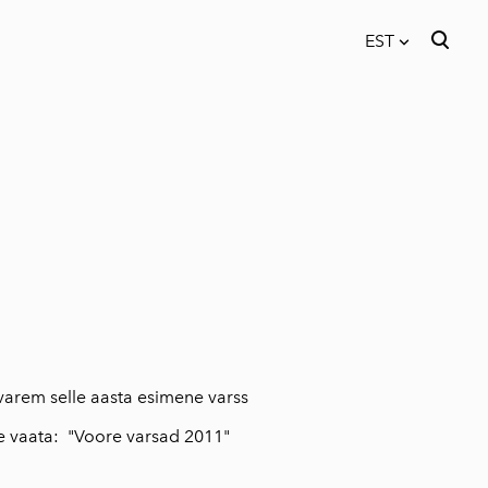
EST
lisati ostukorvi.
Vaata ostukorvi
EST
FIN
ENG
t varem selle aasta esimene varss
e vaata: "
Voore varsad 2011
"