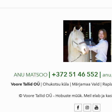
|
+372 51 46 552 |
ANU MATSOO
anu
Voore Tallid OÜ
| Ohukotsu küla | Märjamaa Vald | Rap
© Voore Tallid OÜ – Hobuste müük. Meil elab ja ka