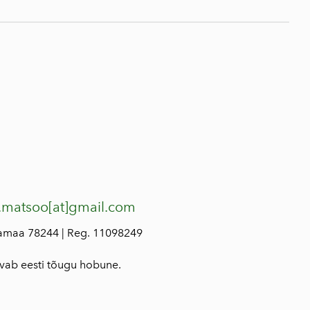
.matsoo[at]gmail.com
lamaa 78244 | Reg. 11098249
svab eesti tõugu hobune.