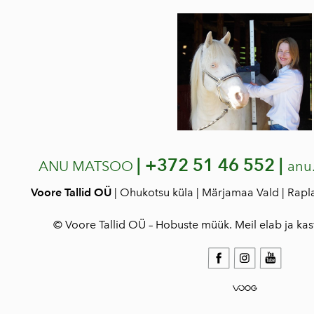
|
+372 51 46 552 |
ANU MATSOO
anu
Voore Tallid OÜ
| Ohukotsu küla | Märjamaa Vald | Rap
© Voore Tallid OÜ – Hobuste müük. Meil elab ja ka