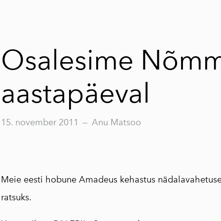
Osalesime Nõmm
aastapäeval
15. november 2011
—
Anu Matsoo
Meie eesti hobune Amadeus kehastus nädalavahetusel
ratsuks.