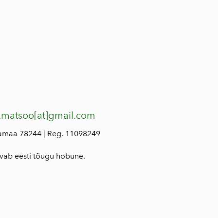
.matsoo[at]gmail.com
lamaa 78244 | Reg. 11098249
svab eesti tõugu hobune.