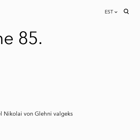
EST
lisati ostukorvi.
Vaata ostukorvi
EST
e 85.
FIN
ENG
 Nikolai von Glehni valgeks